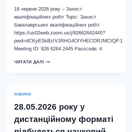
16 червня 2026 року – Захист
кваліфікаційних робіт Topic: Захист
бакалаврських кваліфікаційних робіт
https://us02web.zoom.us/j/82662642445?
pwd=dCKyESkBzIVJRHG4OIYHECORJMCtQP.1
Meeting ID: 826 6264 2445 Passcode: 4
16
ЧИТАТИ ДАЛІ
ЧЕРВНЯ
2026
РОКУ
–
ЗАХИСТ
НОВИНИ
КВАЛІФІКАЦІЙНИХ
РОБІТ
28.05.2026 року у
дистанційному форматі
відбудеться науковий