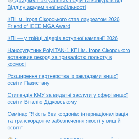
Дайджест актуальних подій та конкурсів від
Відділу академічної мобільності
КПІ ім. Ігоря Сікорського став лауреатом 2026
Friend of IEEE MGA Award
КПІ — у трійці лідерів вступної кампанії 2026
Наносупутник PolyITAN-1 КПІ ім. Ігоря Сікорського
встановив рекорд за тривалістю польоту в
космосі
Розширення партнерства із закладами вищої
освіти Пакистану
Стипендія КМУ за видатні заслуги у сфері вищої
освіти Віталію Дідковському
Семінар "Якість без кордонів: інтернаціоналізація
та транскордонне забезпечення якості у вищій
освіті"