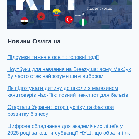
Новини Osvita.ua
Підсумки тижня в освіті: головні події
Ноутбуки для навчання на Breezy.ua: чому Макбук
бу часто стає найрозумнішим вибором
Як підготувати дитину до школи з магазином
канцтоварів Час-Пік: повний чек-лист для батьків
Стартапи України: історії успіху та фактори
розвитку бізнесу
Цифрове обладнання для академічних ліцеїв у
2026 році за кошти субвенції НУШ: що обрати і як