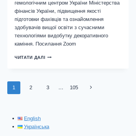
гемологічним центром України Міністерства
фінансів України, підвищення якості
підготовки фахівців та ознайомлення
здобувачів вищої освіти з сучасними
технологіями видобутку декоративного
каміння. Посилання Zoom
28.05.2026
ЧИТАТИ ДАЛІ
РОКУ
У
ДИСТАНЦІЙНОМУ
ФОРМАТІ
Навігація
Наступна
1
2
3
…
105
ВІДБУДЕТЬСЯ
НАУКОВИЙ
за
сторінка
СЕМІНАР
НА
сторінками
ТЕМУ
English
«ЗАГАЛЬНІ
Українська
ЗАСАДИ
ВИДОБУВАННЯ