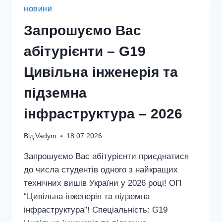
ГІРНИЦТВО
НОВИНИ
ТА
НАФТОГАЗОВІ
Запрошуємо Вас
ТЕХНОЛОГІЇ
–
абітурієнти – G19
2026!
Цивільна інженерія та
підземна
інфраструктура – 2026
Від
Vadym
18.07.2026
Запрошуємо Вас абітурієнти приєднатися
до числа студентів одного з найкращих
технічних вишів України у 2026 році! ОП
“Цивільна інженерія та підземна
інфраструктура”! Спеціальність: G19