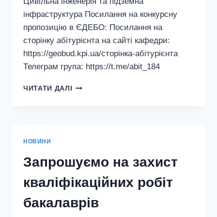
Цивільна інженерія та підземна
інфраструктура Посилання на конкурсну
пропозицію в ЄДЕБО: Посилання на
сторінку абітурієнта на сайті кафедри:
https://geobud.kpi.ua/сторінка-абітурієнта
Телеграм група: https://t.me/abit_184
ЗАПРОШУЄМО
ЧИТАТИ ДАЛІ
ВАС
АБІТУРІЄНТИ
–
G19
ЦИВІЛЬНА
НОВИНИ
ІНЖЕНЕРІЯ
ТА
Запрошуємо на захист
ПІДЗЕМНА
ІНФРАСТРУКТУРА
кваліфікаційних робіт
–
2026
бакалаврів