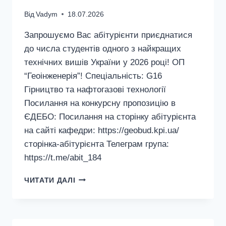
Від
Vadym
18.07.2026
Запрошуємо Вас абітурієнти приєднатися
до числа студентів одного з найкращих
технічних вишів України у 2026 році! ОП
“Геоінженерія”! Спеціальність: G16
Гірництво та нафтогазові технології
Посилання на конкурсну пропозицію в
ЄДЕБО: Посилання на сторінку абітурієнта
на сайті кафедри: https://geobud.kpi.ua/
сторінка-абітурієнта Телеграм група:
https://t.me/abit_184
ЗАПРОШУЄМО
ЧИТАТИ ДАЛІ
ВАС
АБІТУРІЄНТИ
–
G16