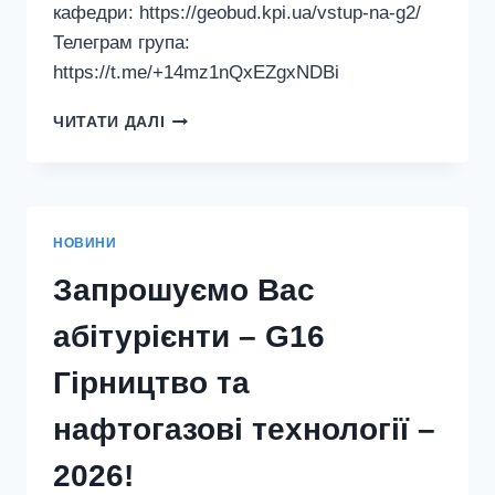
кафедри: https://geobud.kpi.ua/vstup-na-g2/
Телеграм група:
https://t.me/+14mz1nQxEZgxNDBi
ЗАПРОШУЄМО
ЧИТАТИ ДАЛІ
ВАС
АБІТУРІЄНТИ
–
G2
ТЕХНОЛОГІЇ
НОВИНИ
ЗАХИСТУ
НАВКОЛИШНЬОГО
Запрошуємо Вас
СЕРЕДОВИЩА
–
абітурієнти – G16
2026!
Гірництво та
нафтогазові технології –
2026!