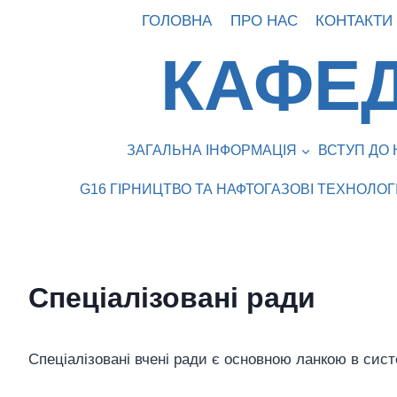
Перейти
ГОЛОВНА
ПРО НАС
КОНТАКТИ
до
КАФЕД
вмісту
ЗАГАЛЬНА ІНФОРМАЦІЯ
ВСТУП ДО 
G16 ГІРНИЦТВО ТА НАФТОГАЗОВІ ТЕХНОЛОГІ
Спеціалізовані ради
Спеціалізовані вчені ради є основною ланкою в систе