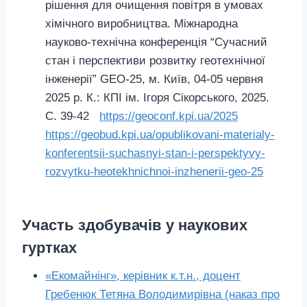
рішення для очищення повітря в умовах
хімічного виробництва. Міжнародна
науково-технічна конференція “Сучасний
стан і перспективи розвитку геотехнічної
інженерії” GEO-25, м. Київ, 04-05 червня
2025 р. К.: КПІ ім. Ігоря Сікорського, 2025.
С. 39-42
https://geoconf.kpi.ua/2025
https://geobud.kpi.ua/opublikovani-materialy-
konferentsii-suchasnyi-stan-i-perspektyvy-
rozvytku-heotekhnichnoi-inzhenerii-geo-25
Участь здобувачів у наукових
гуртках
«Екомайнінг», керівник к.т.н., доцент
Гребенюк Тетяна Володимирівна (наказ про