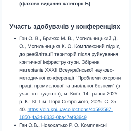
(фахове видання категорії Б)
Участь здобувачів у конференціях
Ган О. В., Брижко М. В., Могильницький Д.
О., Могильницька К. О. Комплексний підхід
до реабілітації територій після руйнування
критичної інфраструктури. Збірник
матеріалів ХХХІІ Всеукраїнської науково-
методичної конференції “Проблеми охорони
праці, промислової та цивільної безпеки” (з
участю студентів), м. Київ, 14 травня 2025
р. К.: КПІ ім. Ігоря Сікорського, 2025. С. 35-
40.
https://ela.kpi.ua/collections/4a592587-
1850-4a34-8333-0ba47ef938c9
Ган О.В., Новохатько Р. О. Комплексні