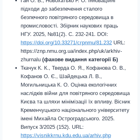
Ган О. В., Новохатько Р. О. Інноваційні
підходи до забезпечення сталого
безпечного повітряного середовища в
промисловості. Збірник наукових праць
НГУ. 2025, №81(2). С. 232-241. DOI:
https://doi.org/10.33271/crpnmu/81.232
URL:
https://znp.nmu.org.ua/index.php/uk/arkhiv-
zhurnalu
(фахове видання категорії Б)
Ткачук К. К., Тверда О. Я., Кофанова О. В.,
Кофанов О. Є., Шайдецька Л. В.,
Могильницька К. О. Оцінка екологічних
наслідків війни для повітряного середовища
Києва та шляхи мінімізації їх впливу. Вісник
Кременчуцького національного університету
імені Михайла Остроградського. 2025.
Випуск 3/2025 (152). URL:
https://visnikkrnu.kdu.edu.ua/arhiv.php