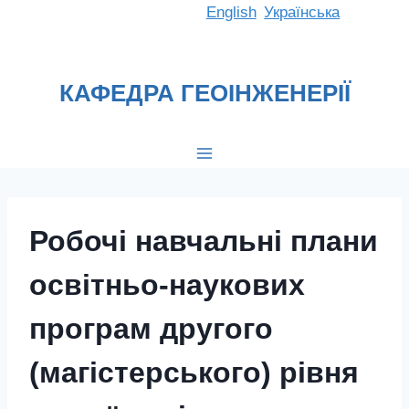
Перейти
English
Українська
до
вмісту
КАФЕДРА ГЕОІНЖЕНЕРІЇ
Робочі навчальні плани
освітньо-наукових
програм другого
(магістерського) рівня