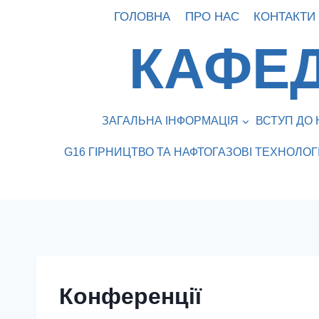
Перейти
ГОЛОВНА
ПРО НАС
КОНТАКТИ
до
КАФЕД
вмісту
ЗАГАЛЬНА ІНФОРМАЦІЯ
ВСТУП ДО 
G16 ГІРНИЦТВО ТА НАФТОГАЗОВІ ТЕХНОЛОГІ
Конференції