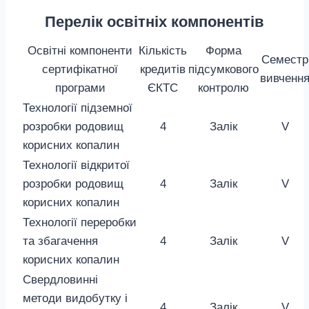
Перелік освітніх компонентів
Освітні компоненти
Кількість
Форма
Семестр
сертифікатної
кредитів
підсумкового
вивченн
програми
ЄКТС
контролю
Технології підземної
розробки родовищ
4
Залік
V
корисних копалин
Технології відкритої
розробки родовищ
4
Залік
V
корисних копалин
Технології переробки
та збагачення
4
Залік
V
корисних копалин
Свердловинні
методи видобутку і
4
Залік
V