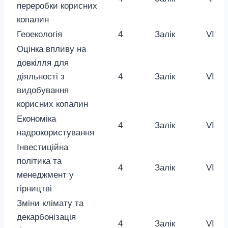
переробки корисних
копалин
Геоекологія
4
Залік
VI
Оцінка впливу на
довкілля для
діяльності з
4
Залік
VI
видобування
корисних копалин
Економіка
4
Залік
VI
надрокористування
Інвестиційна
політика та
4
Залік
VI
менеджмент у
гірництві
Зміни клімату та
декарбонізація
4
Залік
VI