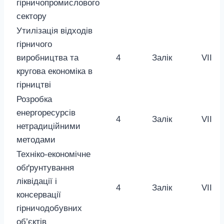
гірничопромислового
сектору
Утилізація відходів
гірничого
виробництва та
4
Залік
VII
кругова економіка в
гірництві
Розробка
енергоресурсів
4
Залік
VII
нетрадиційними
методами
Техніко-економічне
обґрунтування
ліквідації і
4
Залік
VII
консервації
гірничодобувних
об’єктів