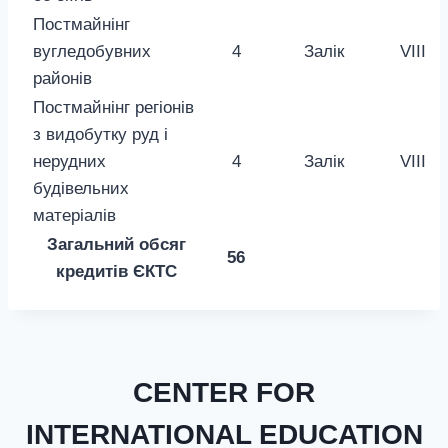
Постмайнінг
вугледобувних
4
Залік
VIII
районів
Постмайнінг регіонів
з видобутку руд і
нерудних
4
Залік
VIII
будівельних
матеріалів
Загальний обсяг
56
кредитів ЄКТС
CENTER FOR
INTERNATIONAL EDUCATION