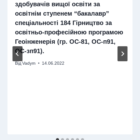
здобувачів вищої освіти за
освітнім ступенем “бакалавр”
спеціальності 184 Гірництво за
освітньо-професійною програмою
Геоінженерія (гр. ОС-81, ОС-п91,
ОС-зп91).
Від
Vadym
14.06.2022