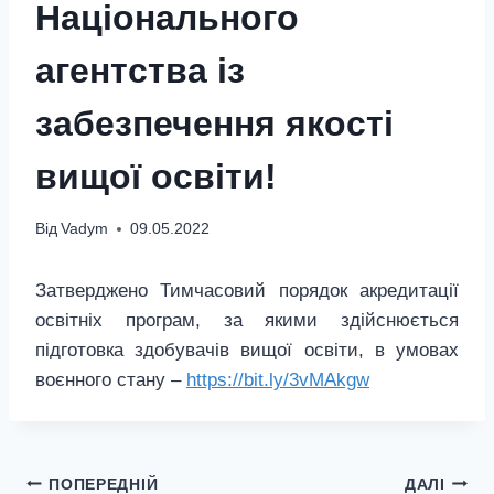
Національного
агентства із
забезпечення якості
вищої освіти!
Від
Vadym
09.05.2022
Затверджено Тимчасовий порядок акредитації
освітніх програм, за якими здійснюється
підготовка здобувачів вищої освіти, в умовах
воєнного стану –
https
://
bit
.
ly
/3
vMAkgw
Навігація
ПОПЕРЕДНІЙ
ДАЛІ