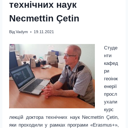
технічних наук
Necmettin Çetin
Від
Vadym
19.11.2021
Студе
нти
кафед
ри
геоінж
енерії
просл
ухали
курс
лекцій доктора технічних наук Necmettin Çetin,
яки проходили у рамках програми «Erasmus+»,