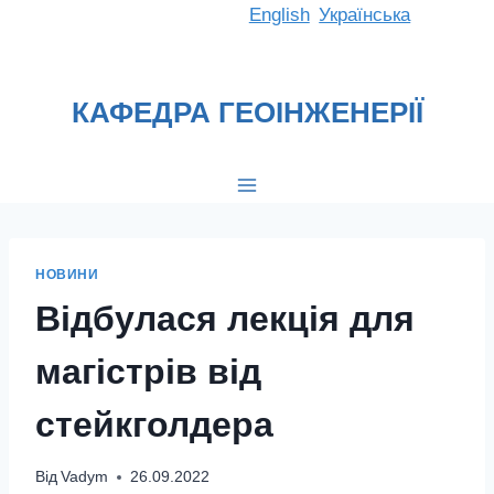
Перейти
English
Українська
до
вмісту
КАФЕДРА ГЕОІНЖЕНЕРІЇ
НОВИНИ
Відбулася лекція для
магістрів від
стейкголдера
Від
Vadym
26.09.2022