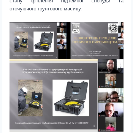
стану кріплення підземної споруди та
оточуючого грунтового масиву.