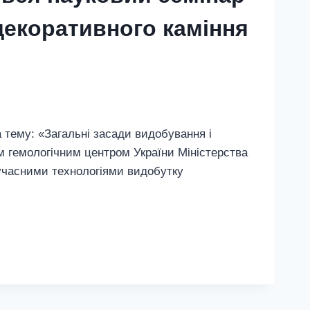
декоративного каміння
 тему: «Загальні засади видобування і
м гемологічним центром України Міністерства
сучасними технологіями видобутку