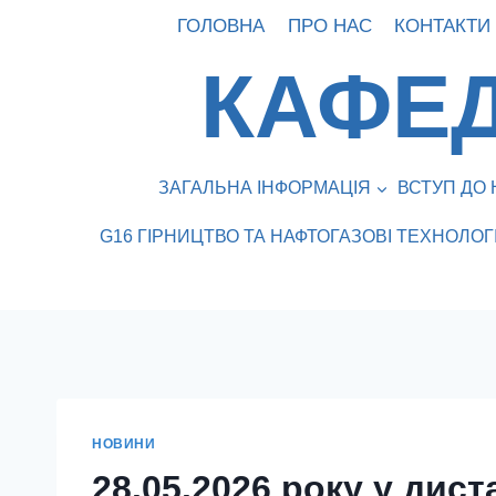
Перейти
ГОЛОВНА
ПРО НАС
КОНТАКТИ
до
КАФЕД
вмісту
ЗАГАЛЬНА ІНФОРМАЦІЯ
ВСТУП ДО 
G16 ГІРНИЦТВО ТА НАФТОГАЗОВІ ТЕХНОЛОГІ
НОВИНИ
28.05.2026 року у дис