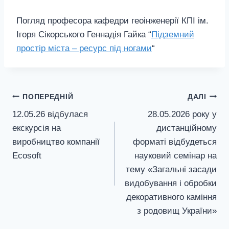
Погляд професора кафедри геоінженерії КПІ ім.
Ігоря Сікорського Геннадія Гайка “
Підземний
простір міста – ресурс під ногами
“
Навігація
ПОПЕРЕДНІЙ
ДАЛІ
12.05.26 відбулася
28.05.2026 року у
записів
екскурсія на
дистанційному
виробництво компанії
форматі відбудеться
Ecosoft
науковий семінар на
тему «Загальні засади
видобування і обробки
декоративного каміння
з родовищ України»