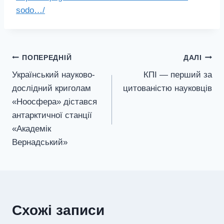
sodo…/
Навігація
ПОПЕРЕДНІЙ
ДАЛІ
Український науково-
КПІ — перший за
записів
дослідний криголам
цитованістю науковців
«Ноосфера» дістався
антарктичної станції
«Академік
Вернадський»
Схожі записи