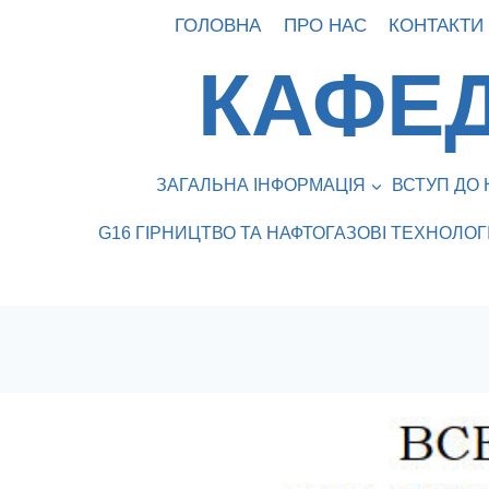
Перейти
ГОЛОВНА
ПРО НАС
КОНТАКТИ
до
КАФЕД
вмісту
ЗАГАЛЬНА ІНФОРМАЦІЯ
ВСТУП ДО 
G16 ГІРНИЦТВО ТА НАФТОГАЗОВІ ТЕХНОЛОГІ