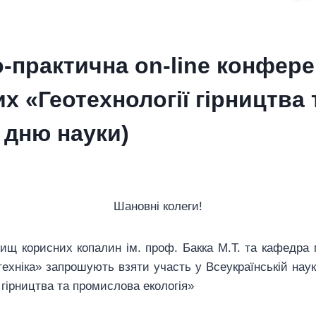
-практична on-line конфере
их «Геотехнології гірництва
 дню науки)
Шановні колеги!
щ корисних копалин ім. проф. Бакка М.Т. та кафедра м
хніка» запрошують взяти участь у Всеукраїнській науко
 гірництва та промислова екологія»