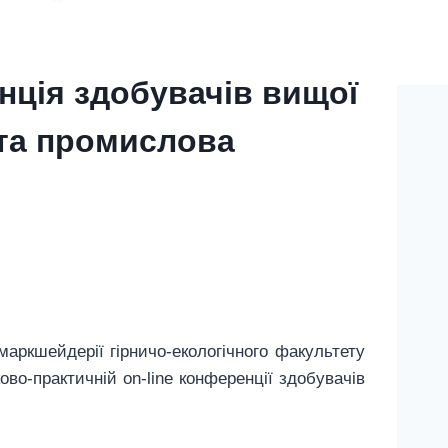
нція здобувачів вищої
 та промислова
аркшейдерії гірничо-екологічного факультету
во-практичній on-line конференції здобувачів