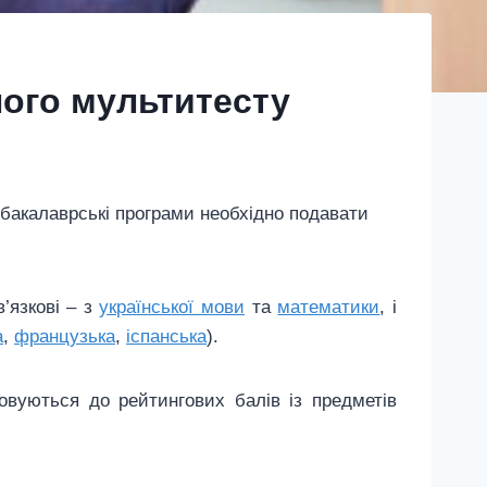
ного мультитесту
а бакалаврські програми необхідно подавати
’язкові – з
української мови
та
математики
, і
а
,
французька
,
іспанська
).
совуються до рейтингових балів із предметів