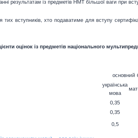
анні результатам із предметів НМТ більшої ваги при всту
ля тих вступників, хто подаватиме для вступу сертифі
цієнти оцінок із предметів національного мультипред
основний 
українська
мат
мова
0,35
0,35
0,5