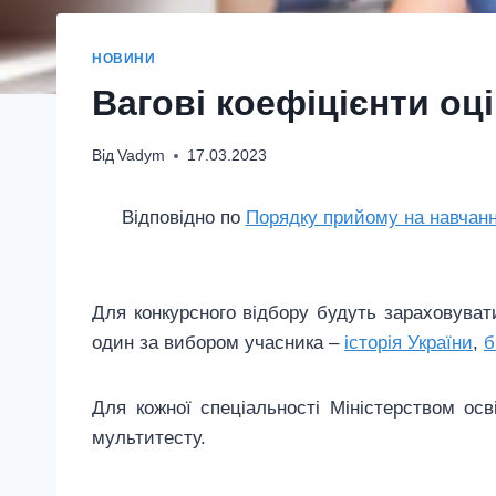
НОВИНИ
Вагові коефіцієнти оц
Від
Vadym
17.03.2023
Відповідно по
Порядку прийому на навчанн
Для конкурсного відбору будуть зараховуват
один за вибором учасника –
історія України
,
б
Для кожної спеціальності Міністерством осв
мультитесту.