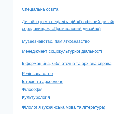
Спеціальна освіта
Дизайн (крім спеціалізацій «Графічний дизай
середовища», «Промисловий дизайн»)
Музеєзнавство, пам’яткознавство
Менеджмент соціокультурної діяльності
Інформаційна, бібліотечна та архівна справа
Релігієзнавство
Історія та археологія
Філософія
Культурологія
Філологія (українська мова та література)