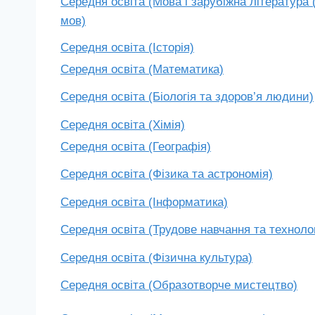
Середня освіта (Мова і зарубіжна література 
мов)
Середня освіта (Історія)
Середня освіта (Математика)
Середня освіта (Біологія та здоров’я людини)
Середня освіта (Хімія)
Середня освіта (Географія)
Середня освіта (Фізика та астрономія)
Середня освіта (Інформатика)
Середня освіта (Трудове навчання та технолог
Середня освіта (Фізична культура)
Середня освіта (Образотворче мистецтво)