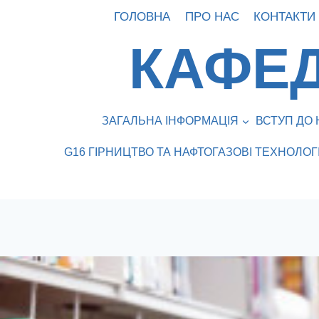
Перейти
ГОЛОВНА
ПРО НАС
КОНТАКТИ
до
КАФЕД
вмісту
ЗАГАЛЬНА ІНФОРМАЦІЯ
ВСТУП ДО 
G16 ГІРНИЦТВО ТА НАФТОГАЗОВІ ТЕХНОЛОГІ