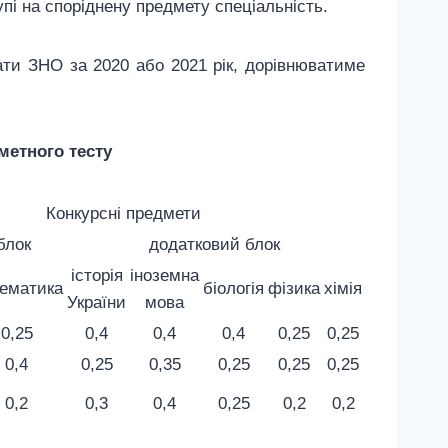
пі на споріднену предмету спеціальність.
кати ЗНО за 2020 або 2021 рік, дорівнюватиме
метного тесту
Конкурсні предмети
блок
додатковий блок
історія
іноземна
ематика
біологія
фізика
хімія
України
мова
0,25
0,4
0,4
0,4
0,25
0,25
0,4
0,25
0,35
0,25
0,25
0,25
0,2
0,3
0,4
0,25
0,2
0,2