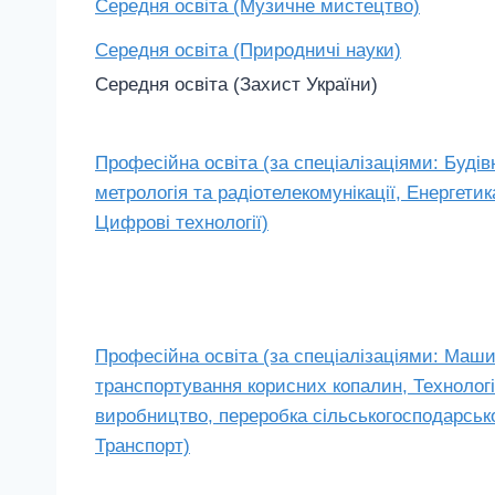
Середня освіта (Музичне мистецтво)
Середня освіта (Природничі науки)
Середня освіта (Захист України)
Професійна освіта (за спеціалізаціями: Будів
метрологія та радіотелекомунікації, Енергетик
Цифрові технології)
Професійна освіта (за спеціалізаціями: Маш
транспортування корисних копалин, Технологі
виробництво, переробка сільськогосподарської
Транспорт)