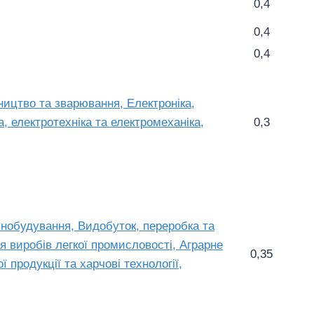
0,4
0,4
0,4
ництво та зварювання, Електроніка,
а, електротехніка та електромеханіка,
0,3
инобудування, Видобуток, переробка та
я виробів легкої промисловості, Аграрне
0,35
 продукції та харчові технології,