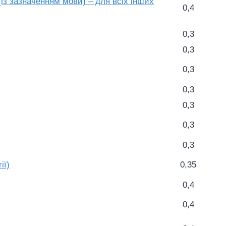
(із зазначенням мови) – для всіх інших
0,4
0,3
0,3
0,3
0,3
0,3
0,3
0,3
ії)
0,35
0,4
0,4