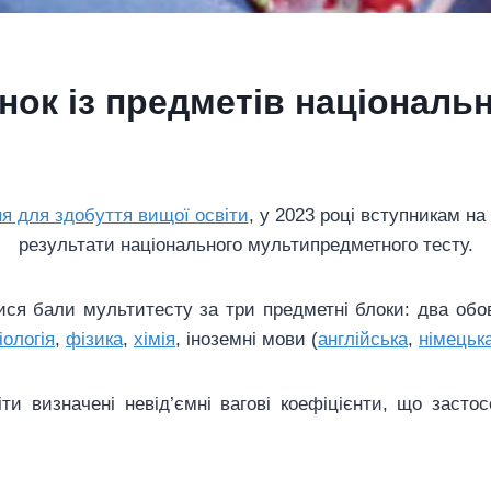
інок із предметів національ
я для здобуття вищої освіти
, у 2023 році вступникам н
результати національного мультипредметного тесту.
ися бали мультитесту за три предметні блоки: два обов
іологія
,
фізика
,
хімія
, іноземні мови (
англійська
,
німецьк
іти визначені невід’ємні вагові коефіцієнти, що засто